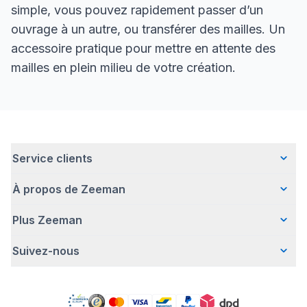
simple, vous pouvez rapidement passer d’un
ouvrage à un autre, ou transférer des mailles. Un
accessoire pratique pour mettre en attente des
mailles en plein milieu de votre création.
Service clients
À propos de Zeeman
Questions fréquentes
Contact
Plus Zeeman
Qui sommes-nous ?
Livraison
Notre histoire
Paiement
Suivez-nous
Avertissement de sécurité
Une entreprise responsable
Retour d'articles
Communiqué de presse
Travailler chez Zeeman
Garantie
Facebook
Offre body gratuit
Zeeman Corporate (anglais)
Compte
Pinterest
Nos campagnes
Rapport annuel RSE