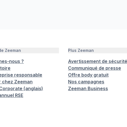
 de Zeeman
Plus Zeeman
mes-nous ?
Avertissement de sécurit
toire
Communiqué de presse
eprise responsable
Offre body gratuit
er chez Zeeman
Nos campagnes
orporate (anglais)
Zeeman Business
annuel RSE