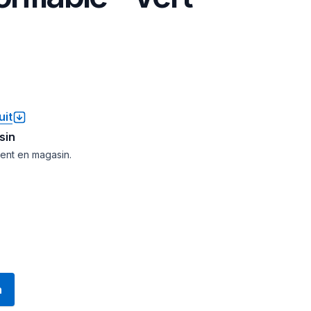
uit
sin
ment en magasin.
n