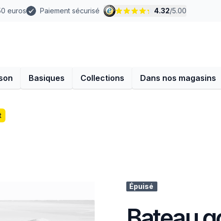
 50 euros
Paiement sécurisé
4.32
/
5.00
son
Basiques
Collections
Dans nos magasins
t
Épuisé
Bateau go