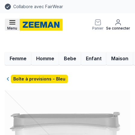
Collabore avec FairWear
Menu
Panier
Se connecter
Femme
Homme
Bebe
Enfant
Maison
Retour
Boîte à provisions - Bleu