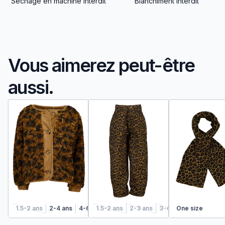
Séchage en machine interdit
Blanchiment interdit
Vous aimerez peut-être
aussi.
1.5-2 ans
2-4 ans
4-6 ans
1.5-2 ans
6-8 ans
2-3 ans
3-4 ans
One size
4-5 ans
5-