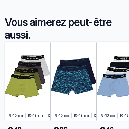
Vous aimerez peut-être
aussi.
8-10 ans
10-12 ans
12-14 ans
8-10 ans
14-16 ans
10-12 ans
12-14 ans
8-10 ans
14-16 an
10-12