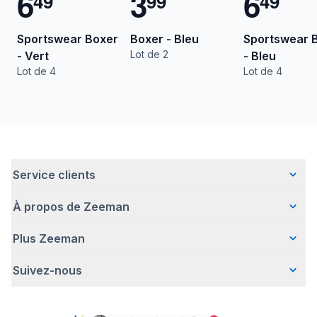
6
3
6
4
9
9
9
4
9
Sportswear Boxer
Boxer - Bleu
Sportswear 
Lot de 2
- Vert
- Bleu
Lot de 4
Lot de 4
Service clients
À propos de Zeeman
Questions fréquentes
Contact
Plus Zeeman
Qui sommes-nous ?
Livraison
Notre histoire
Paiement
Suivez-nous
Avertissement de sécurité
Une entreprise responsable
Retour d'articles
Communiqué de presse
Travailler chez Zeeman
Garantie
Facebook
Offre body gratuit
Zeeman Corporate (anglais)
Compte