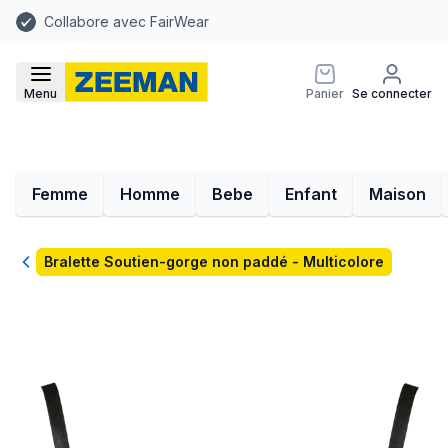
Collabore avec FairWear
Menu
Panier
Se connecter
Femme
Homme
Bebe
Enfant
Maison
Retour
Bralette Soutien-gorge non paddé - Multicolore