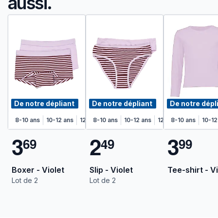
aussi.
De notre dépliant
De notre dépliant
De notre dépl
8-10 ans
10-12 ans
12-14 ans
8-10 ans
14-16 ans
10-12 ans
12-14 ans
8-10 ans
14-16 an
10-12
3
2
3
6
9
4
9
9
9
Boxer - Violet
Slip - Violet
Tee-shirt - V
Lot de 2
Lot de 2