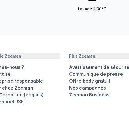
Lavage à 30°C
 de Zeeman
Plus Zeeman
mes-nous ?
Avertissement de sécurit
toire
Communiqué de presse
eprise responsable
Offre body gratuit
er chez Zeeman
Nos campagnes
orporate (anglais)
Zeeman Business
annuel RSE