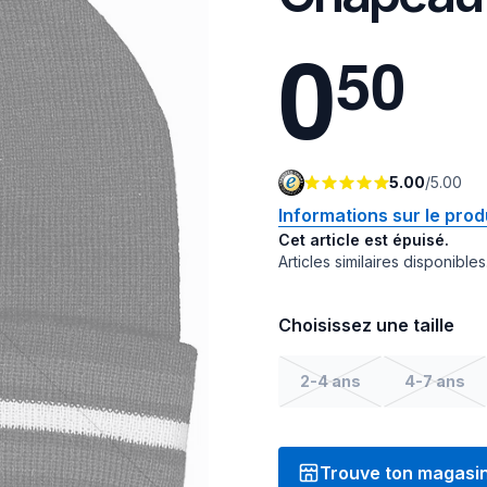
0
5
0
5.00
/
5.00
Informations sur le prod
Cet article est épuisé.
Articles similaires disponibles
Choisissez une taille
2-4 ans
4-7 ans
Trouve ton magasi