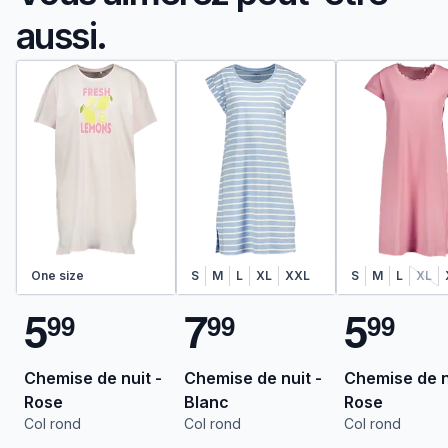
aussi.
One size
S
M
L
XL
XXL
S
M
L
XL
5
7
5
9
9
9
9
9
9
Chemise de nuit -
Chemise de nuit -
Chemise de n
Rose
Blanc
Rose
Col rond
Col rond
Col rond