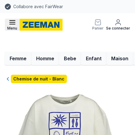
Collabore avec FairWear
Menu
Panier
Se connecter
Femme
Homme
Bebe
Enfant
Maison
Retour
Chemise de nuit - Blanc