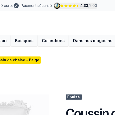
 50 euros
Paiement sécurisé
4.33
/
5.00
son
Basiques
Collections
Dans nos magasins
sin de chaise - Beige
Épuisé
Coussin d