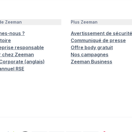
 de Zeeman
Plus Zeeman
mes-nous ?
Avertissement de sécurit
toire
Communiqué de presse
eprise responsable
Offre body gratuit
er chez Zeeman
Nos campagnes
orporate (anglais)
Zeeman Business
annuel RSE