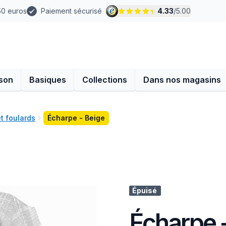
 50 euros
Paiement sécurisé
4.33
/
5.00
son
Basiques
Collections
Dans nos magasins
t foulards
Écharpe - Beige
Épuisé
Écharpe 