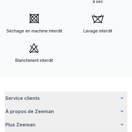
à sec
Séchage en machine interdit
Lavage interdit
Blanchiment interdit
Service clients
À propos de Zeeman
Questions fréquentes
Contact
Plus Zeeman
Qui sommes-nous ?
Livraison