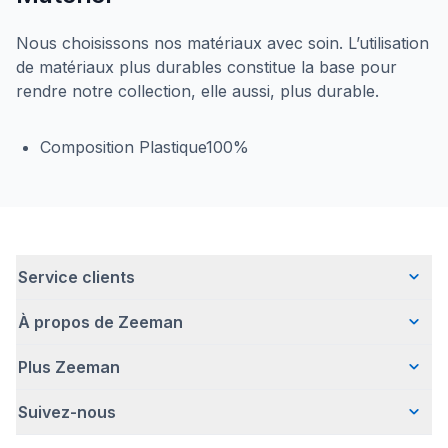
Nous choisissons nos matériaux avec soin. L’utilisation
de matériaux plus durables constitue la base pour
rendre notre collection, elle aussi, plus durable.
Composition Plastique100%
Service clients
À propos de Zeeman
Questions fréquentes
Contact
Plus Zeeman
Qui sommes-nous ?
Livraison
Notre histoire
Paiement
Suivez-nous
Avertissement de sécurité
Une entreprise responsable
Retour d'articles
Communiqué de presse
Travailler chez Zeeman
Garantie