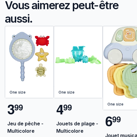
Vous aimerez peut-être
aussi.
One size
One size
3
4
9
9
9
9
One size
6
9
9
Jeu de pêche -
Jouets de plage -
Multicolore
Multicolore
Jouet musica