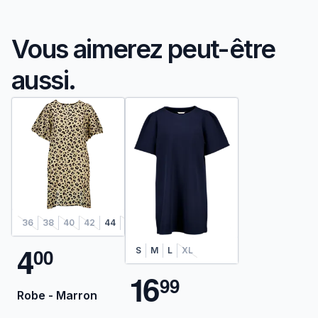
Vous aimerez peut-être
aussi.
36
38
40
42
44
46
48
4
0
0
S
M
L
XL
1
6
9
9
Robe - Marron