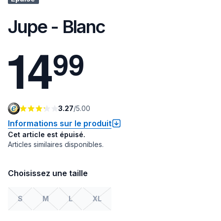
Jupe - Blanc
1
4
9
9
3.27
/
5.00
Informations sur le produit
Cet article est épuisé.
Articles similaires disponibles.
Choisissez une taille
S
M
L
XL