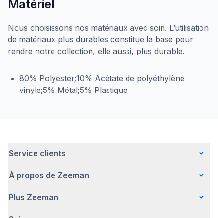
Matériel
Nous choisissons nos matériaux avec soin. L’utilisation
de matériaux plus durables constitue la base pour
rendre notre collection, elle aussi, plus durable.
80% Polyester;10% Acétate de polyéthylène
vinyle;5% Métal;5% Plastique
Service clients
À propos de Zeeman
Questions fréquentes
Contact
Plus Zeeman
Qui sommes-nous ?
Livraison
Notre histoire
Paiement