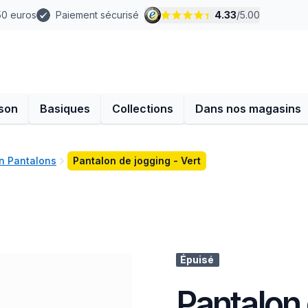
 50 euros
Paiement sécurisé
4.33
/
5.00
son
Basiques
Collections
Dans nos magasins
n Pantalons
Pantalon de jogging - Vert
Épuisé
Pantalon 