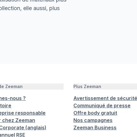
lection, elle aussi, plus
 de Zeeman
Plus Zeeman
mes-nous ?
Avertissement de sécurit
toire
Communiqué de presse
eprise responsable
Offre body gratuit
er chez Zeeman
Nos campagnes
orporate (anglais)
Zeeman Business
annuel RSE