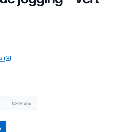
uit
.
12-14 ans
n