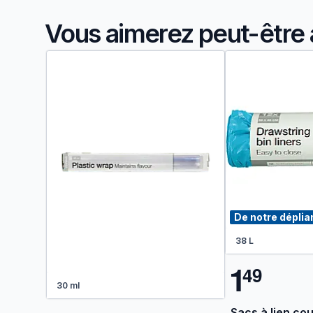
Vous aimerez peut-être 
De notre déplia
38 L
1
4
9
30 ml
Sacs à lien cou