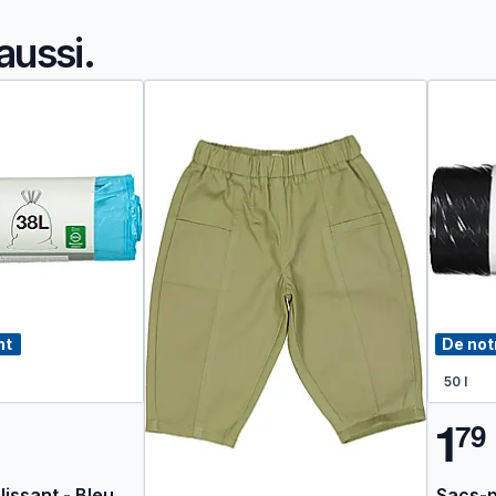
aussi.
nt
De not
50 l
1
7
9
lissant - Bleu
Sacs-p