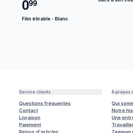
0
9
9
Film étirable - Blanc
Service clients
À propos
Questions fréquentes
Qui som
Contact
Notre his
Livraison
Une entr
Paiement
Travaill
Retour d'articles
Zeeman C