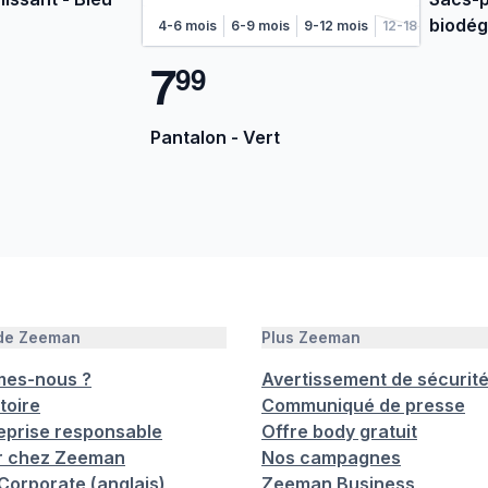
biodég
4-6 mois
6-9 mois
9-12 mois
12-18 mois
7
9
9
Pantalon - Vert
 de Zeeman
Plus Zeeman
mes-nous ?
Avertissement de sécurit
toire
Communiqué de presse
eprise responsable
Offre body gratuit
er chez Zeeman
Nos campagnes
orporate (anglais)
Zeeman Business