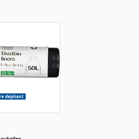
re dépliant
oubelles