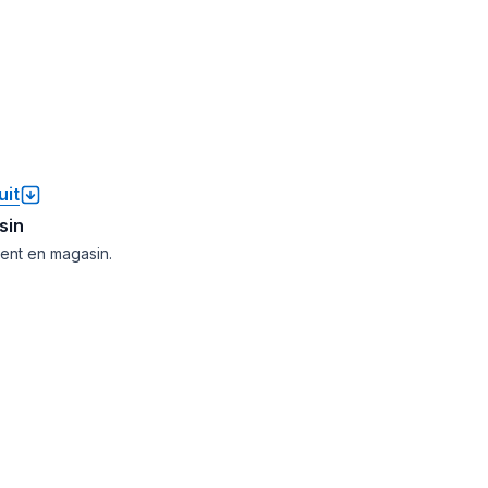
uit
sin
ment en magasin.