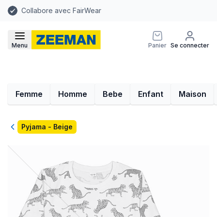
Collabore avec FairWear
Menu
Panier
Se connecter
Femme
Homme
Bebe
Enfant
Maison
Retour
Pyjama - Beige