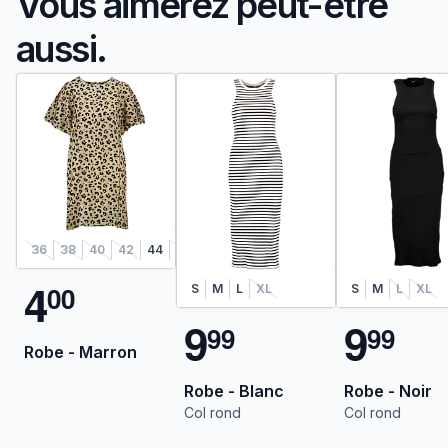
Vous aimerez peut-être
aussi.
36
38
40
42
44
46
48
4
0
0
S
M
L
XL
S
M
L
XL
9
9
9
9
9
9
Robe - Marron
Robe - Blanc
Robe - Noir
Col rond
Col rond