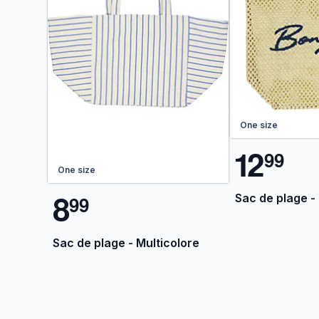
One size
1
2
9
9
One size
8
Sac de plage -
9
9
Sac de plage - Multicolore