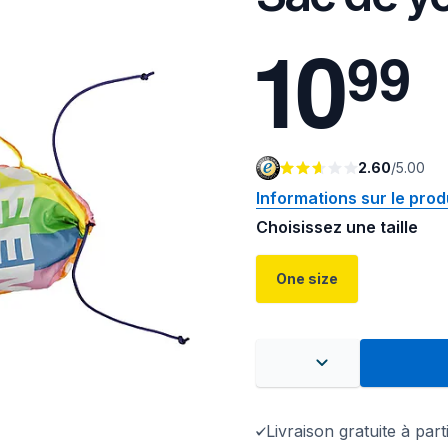
1
0
9
9
2.60
/
5.00
Informations sur le prod
Choisissez une taille
One size
Livraison gratuite à par