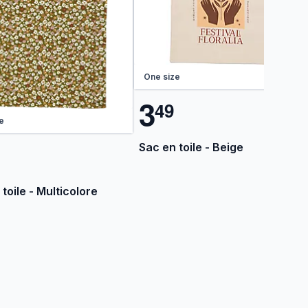
One size
3
4
9
e
Sac en toile - Beige
toile - Multicolore