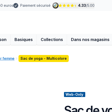
 50 euros
Paiement sécurisé
4.33
/
5.00
son
Basiques
Collections
Dans nos magasins
ur femme
Sac de yoga - Multicolore
Web-Only
Sac de yo