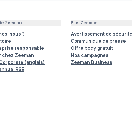
 de Zeeman
Plus Zeeman
mes-nous ?
Avertissement de sécurit
toire
Communiqué de presse
eprise responsable
Offre body gratuit
er chez Zeeman
Nos campagnes
orporate (anglais)
Zeeman Business
annuel RSE