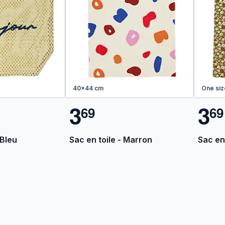
40x44 cm
One siz
3
3
6
9
6
9
 Bleu
Sac en toile - Marron
Sac en 