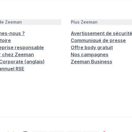
 de Zeeman
Plus Zeeman
mes-nous ?
Avertissement de sécurit
toire
Communiqué de presse
eprise responsable
Offre body gratuit
er chez Zeeman
Nos campagnes
orporate (anglais)
Zeeman Business
annuel RSE