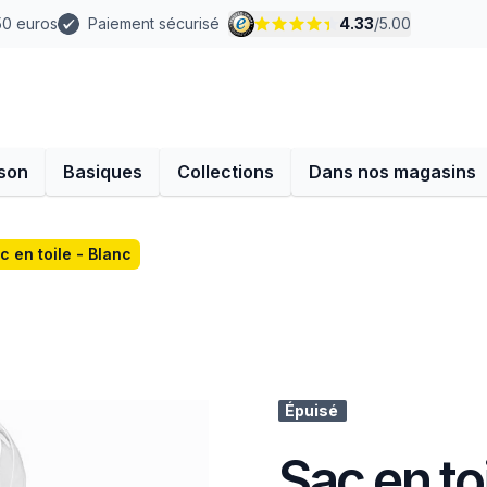
 50 euros
Paiement sécurisé
4.33
/
5.00
son
Basiques
Collections
Dans nos magasins
c en toile - Blanc
Épuisé
Sac en to