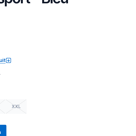
uit
.
XXL
n