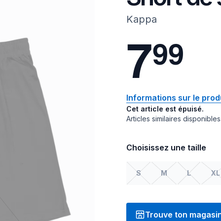
Kappa
7
9
9
Informations sur le prod
Cet article est épuisé.
Articles similaires disponibles
Choisissez une taille
S
M
L
XL
Trouve ton magasi