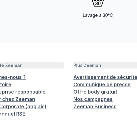
Lavage à 30°C
 de Zeeman
Plus Zeeman
mes-nous ?
Avertissement de sécurit
toire
Communiqué de presse
eprise responsable
Offre body gratuit
er chez Zeeman
Nos campagnes
orporate (anglais)
Zeeman Business
annuel RSE