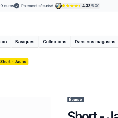
 50 euros
Paiement sécurisé
4.33
/
5.00
son
Basiques
Collections
Dans nos magasins
Short - Jaune
Épuisé
Short - J