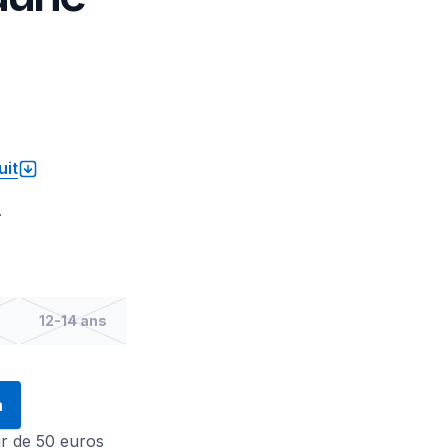
uit
.
12-14 ans
n
tir de 50 euros