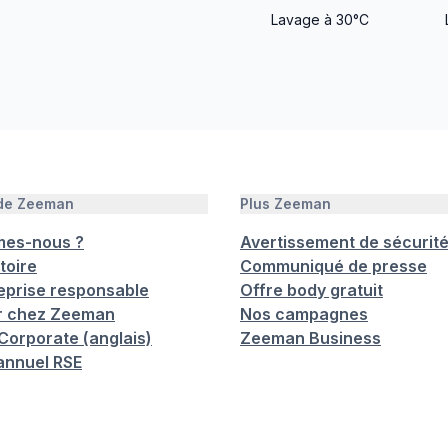
Lavage à 30°C
 de Zeeman
Plus Zeeman
mes-nous ?
Avertissement de sécurit
toire
Communiqué de presse
eprise responsable
Offre body gratuit
er chez Zeeman
Nos campagnes
orporate (anglais)
Zeeman Business
annuel RSE