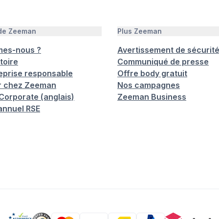
 de Zeeman
Plus Zeeman
mes-nous ?
Avertissement de sécurit
toire
Communiqué de presse
eprise responsable
Offre body gratuit
er chez Zeeman
Nos campagnes
orporate (anglais)
Zeeman Business
annuel RSE