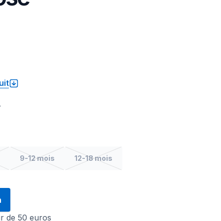
uit
.
9-12 mois
12-18 mois
n
tir de 50 euros