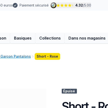
 50 euros
Paiement sécurisé
4.32
/
5.00
son
Basiques
Collections
Dans nos magasins
 Garçon Pantalons
Short - Rose
Épuisé
Short - R