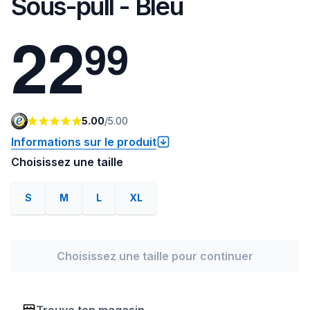
Sous-pull - Bleu
2
2
9
9
5.00
/
5.00
Informations sur le produit
Choisissez une taille
S
M
L
XL
Choisissez une taille pour continuer
Trouve ton magasin