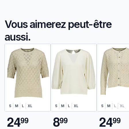
Vous aimerez peut-être
aussi.
S
M
L
XL
S
M
L
XL
S
M
L
XL
2
4
8
2
4
9
9
9
9
9
9