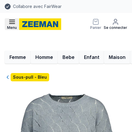
Collabore avec FairWear
Menu
Panier
Se connecter
Femme
Homme
Bebe
Enfant
Maison
Retour
Sous-pull - Bleu