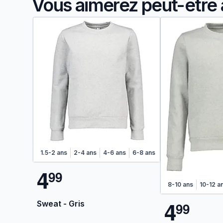
Vous aimerez peut-être 
1.5-2 ans
2-4 ans
4-6 ans
6-8 ans
4
9
9
8-10 ans
10-12 a
4
Sweat - Gris
9
9