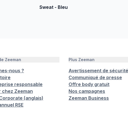
Sweat - Bleu
 de Zeeman
Plus Zeeman
mes-nous ?
Avertissement de sécurit
toire
Communiqué de presse
eprise responsable
Offre body gratuit
er chez Zeeman
Nos campagnes
orporate (anglais)
Zeeman Business
annuel RSE