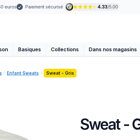
 50 euros
Paiement sécurisé
4.33
/
5.00
son
Basiques
Collections
Dans nos magasins
s
Enfant Sweats
Sweat - Gris
Sweat - G