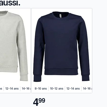
aussi.
ns
12-14 ans
14-16 ans
8-10 ans
10-12 ans
12-14 ans
14-16 ans
4
9
9