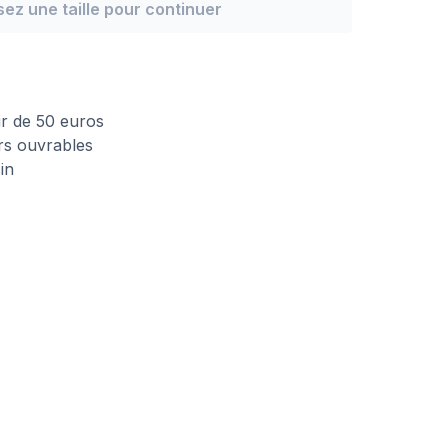
sez une taille pour continuer
n
tir de 50 euros
urs ouvrables
in