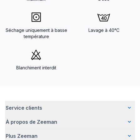
Séchage uniquement à basse
Lavage à 40°C
température
Blanchiment interdit
Service clients
À propos de Zeeman
Questions fréquentes
Contact
Plus Zeeman
Qui sommes-nous ?
Livraison