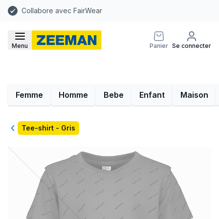
Collabore avec FairWear
Menu
Panier
Se connecter
Femme
Homme
Bebe
Enfant
Maison
Retour
Tee-shirt - Gris