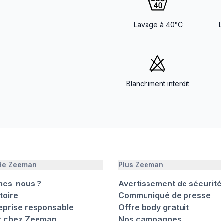
Lavage à 40°C
Blanchiment interdit
 de Zeeman
Plus Zeeman
mes-nous ?
Avertissement de sécurit
toire
Communiqué de presse
eprise responsable
Offre body gratuit
er chez Zeeman
Nos campagnes