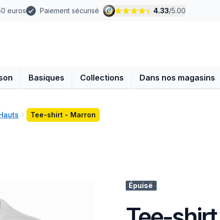
 50 euros
Paiement sécurisé
4.33
/
5.00
son
Basiques
Collections
Dans nos magasins
 Hauts
Tee-shirt - Marron
Épuisé
Tee-shirt