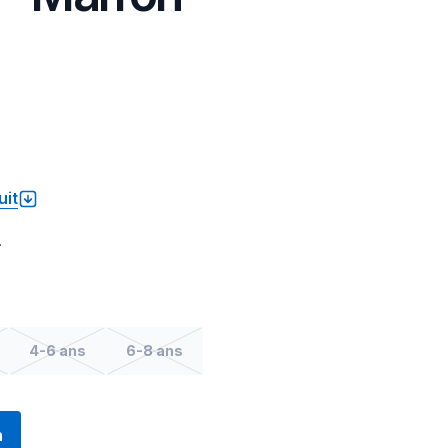
uit
.
4-6 ans
6-8 ans
n