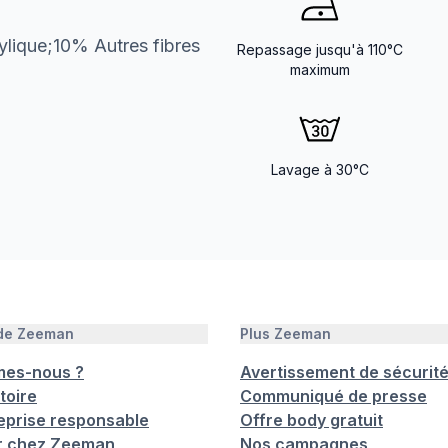
lique;10% Autres fibres
Repassage jusqu'à 110°C
maximum
Lavage à 30°C
 de Zeeman
Plus Zeeman
mes-nous ?
Avertissement de sécurit
toire
Communiqué de presse
eprise responsable
Offre body gratuit
er chez Zeeman
Nos campagnes