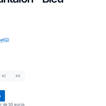
uit
.
42
44
n
tir de 50 euros