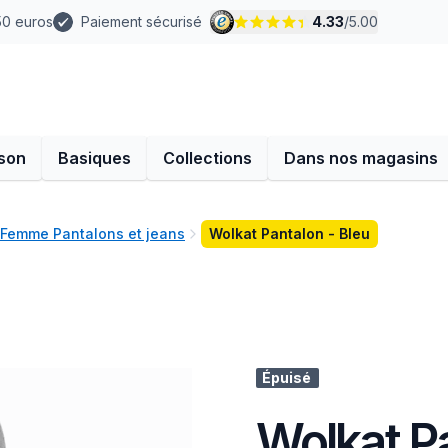
 50 euros
Paiement sécurisé
4.33
/
5.00
son
Basiques
Collections
Dans nos magasins
Femme Pantalons et jeans
Wolkat Pantalon - Bleu
Épuisé
Wolkat Pa