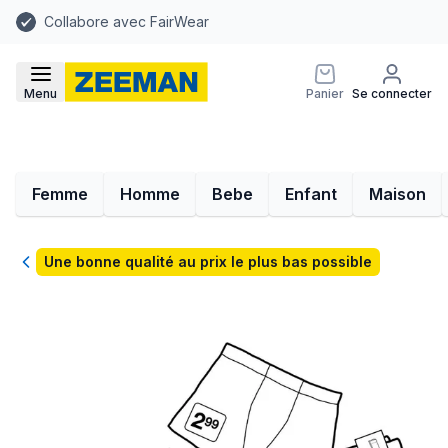
Collabore avec FairWear
Menu
Panier
Se connecter
Femme
Homme
Bebe
Enfant
Maison
Retour
Une bonne qualité au prix le plus bas possible