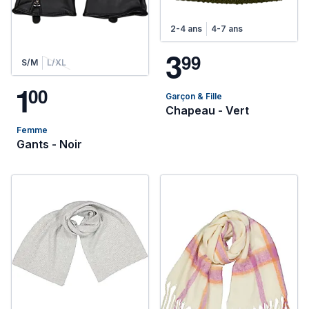
2-4 ans
4-7 ans
3
9
9
S/M
L/XL
1
0
0
Garçon & Fille
Chapeau - Vert
Femme
Gants - Noir