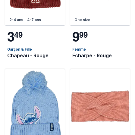
2-4 ans
4-7 ans
One size
3
9
4
9
9
9
Garçon & Fille
Femme
Chapeau - Rouge
Écharpe - Rouge