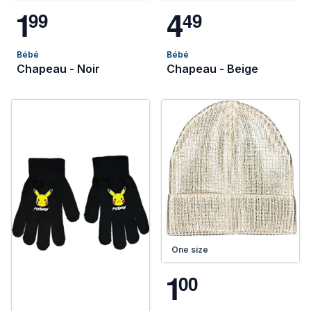
1
4
9
9
4
9
Bébé
Bébé
Chapeau - Noir
Chapeau - Beige
One size
1
0
0