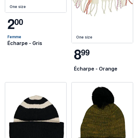
One size
2
0
0
Femme
One size
Écharpe - Gris
8
9
9
Écharpe - Orange