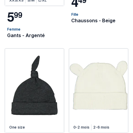
4
XXS/XS
S/M
L/XL
5
9
9
Fille
Chaussons - Beige
Femme
Gants - Argenté
One size
0-2 mois
2-6 mois