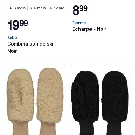
8
9
9
4-6 mois
6-9 mois
9-12 mois
12-18 mois
1
9
9
9
Femme
Écharpe - Noir
Bébé
Combinaison de ski -
Noir