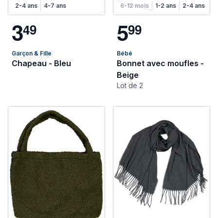
2-4 ans
4-7 ans
6-12 mois
1-2 ans
2-4 ans
3
5
4
9
9
9
Garçon & Fille
Bébé
Chapeau - Bleu
Bonnet avec moufles -
Beige
Lot de 2