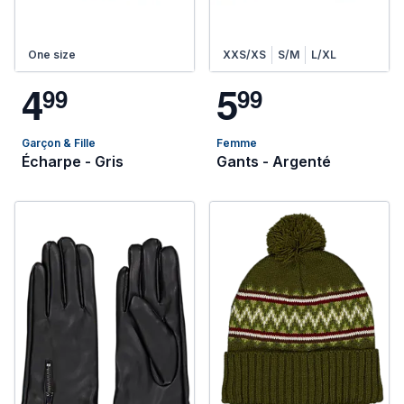
One size
XXS/XS
S/M
L/XL
4
5
9
9
9
9
Garçon & Fille
Femme
Écharpe - Gris
Gants - Argenté