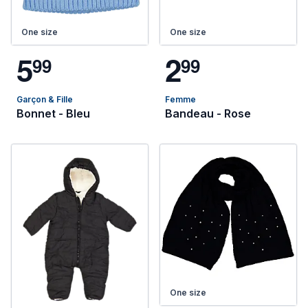
One size
One size
5
2
9
9
9
9
Garçon & Fille
Femme
Bonnet - Bleu
Bandeau - Rose
One size