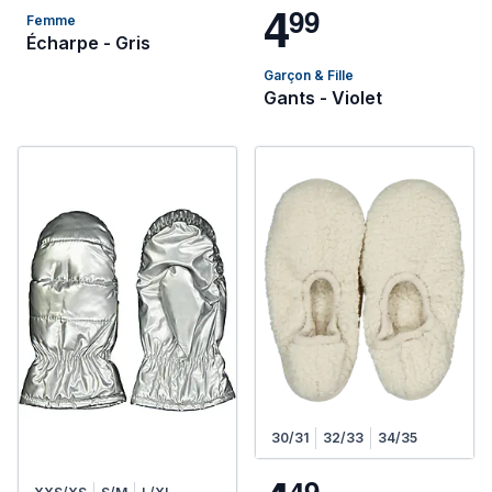
4
9
9
Femme
Écharpe - Gris
Garçon & Fille
Gants - Violet
30/31
32/33
34/35
4
9