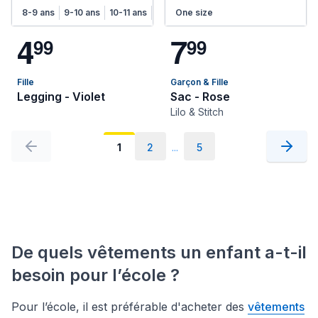
8-9 ans
9-10 ans
10-11 ans
11-12 ans
One size
12-13 ans
13-14 ans
4
7
9
9
9
9
Fille
Garçon & Fille
Legging - Violet
Sac - Rose
Lilo & Stitch
1
2
...
5
De quels vêtements un enfant a-t-il
besoin pour l’école ?
Pour l’école, il est préférable d'acheter des
vêtements