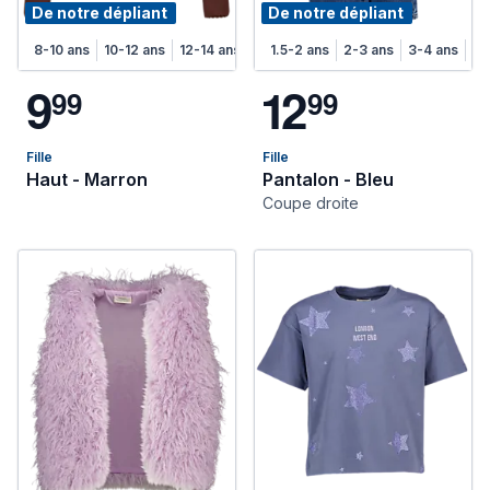
De notre dépliant
De notre dépliant
8-10 ans
10-12 ans
12-14 ans
1.5-2 ans
2-3 ans
3-4 ans
4-
9
1
2
9
9
9
9
Fille
Fille
Haut - Marron
Pantalon - Bleu
Coupe droite