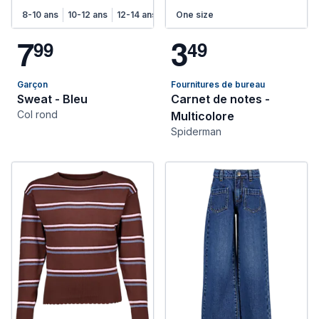
8-10 ans
10-12 ans
12-14 ans
One size
7
3
9
9
4
9
Garçon
Fournitures de bureau
Sweat - Bleu
Carnet de notes -
Col rond
Multicolore
Spiderman