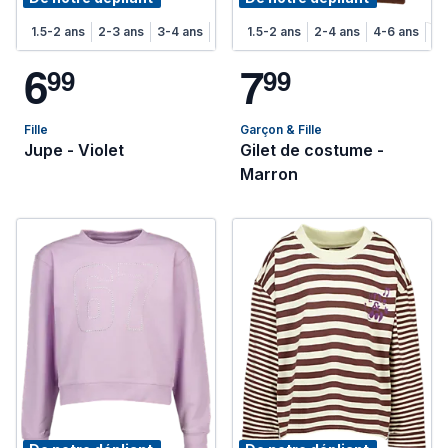
1.5-2 ans
2-3 ans
3-4 ans
4-5 ans
1.5-2 ans
5-6 ans
2-4 ans
6-7 ans
4-6 ans
7-8 ans
6-
6
7
9
9
9
9
Fille
Garçon & Fille
Jupe - Violet
Gilet de costume -
Marron