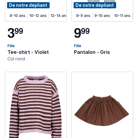
De notre dépliant
De notre dépliant
8-10 ans
10-12 ans
12-14 ans
8-9 ans
9-10 ans
10-11 ans
11
3
9
9
9
9
9
Fille
Fille
Tee-shirt - Violet
Pantalon - Gris
Col rond