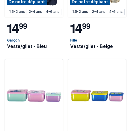
De notre dépliant
De notre dépliant
1.5-2 ans
2-4 ans
4-6 ans
6-8 ans
1.5-2 ans
2-4 ans
4-6 ans
6-
1
4
1
4
9
9
9
9
Garçon
Fille
Veste/gilet - Bleu
Veste/gilet - Beige