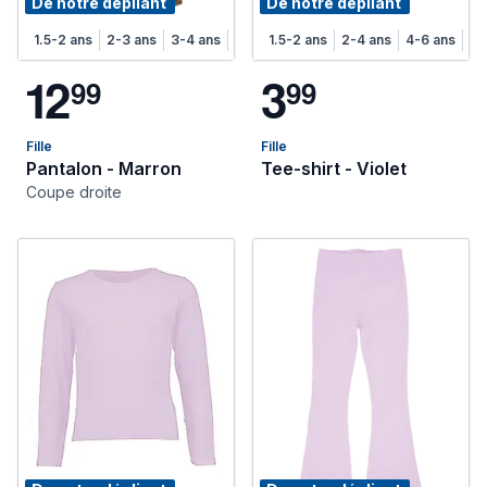
De notre dépliant
De notre dépliant
1.5-2 ans
2-3 ans
3-4 ans
4-5 ans
1.5-2 ans
5-6 ans
2-4 ans
6-7 ans
4-6 ans
7-8 ans
6-
1
2
3
9
9
9
9
Fille
Fille
Pantalon - Marron
Tee-shirt - Violet
Coupe droite