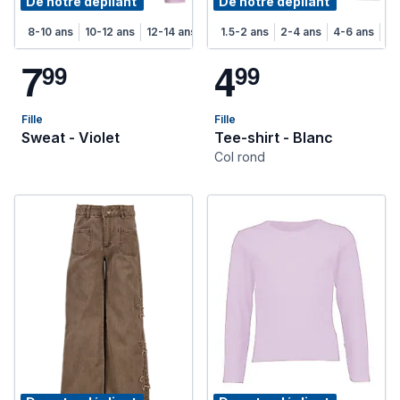
De notre dépliant
De notre dépliant
8-10 ans
10-12 ans
12-14 ans
1.5-2 ans
2-4 ans
4-6 ans
6-
7
4
9
9
9
9
Fille
Fille
Sweat - Violet
Tee-shirt - Blanc
Col rond