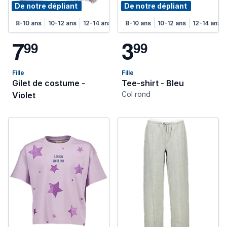
De notre dépliant
De notre dépliant
8-10 ans
10-12 ans
12-14 ans
8-10 ans
10-12 ans
12-14 ans
7
3
9
9
9
9
Fille
Fille
Gilet de costume -
Tee-shirt - Bleu
Col rond
Violet