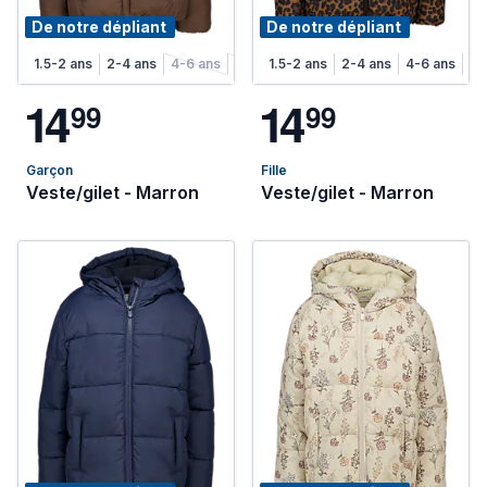
De notre dépliant
De notre dépliant
1.5-2 ans
2-4 ans
4-6 ans
6-8 ans
1.5-2 ans
2-4 ans
4-6 ans
6-
1
4
1
4
9
9
9
9
Garçon
Fille
Veste/gilet - Marron
Veste/gilet - Marron