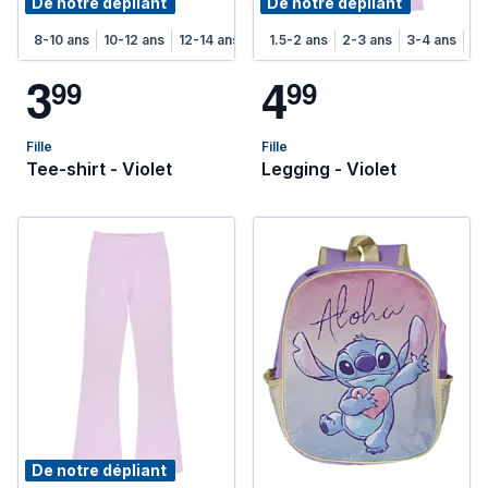
De notre dépliant
De notre dépliant
8-10 ans
10-12 ans
12-14 ans
1.5-2 ans
2-3 ans
3-4 ans
4-
3
4
9
9
9
9
Fille
Fille
Tee-shirt - Violet
Legging - Violet
De notre dépliant