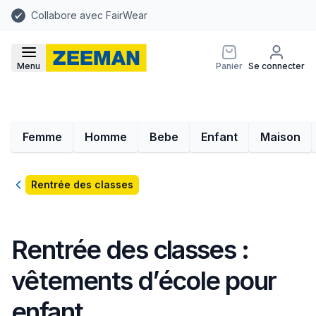
Collabore avec FairWear
Menu
Panier
Se connecter
Femme
Homme
Bebe
Enfant
Maison
Retour
Rentrée des classes
Rentrée des classes :
vêtements d’école pour
enfant