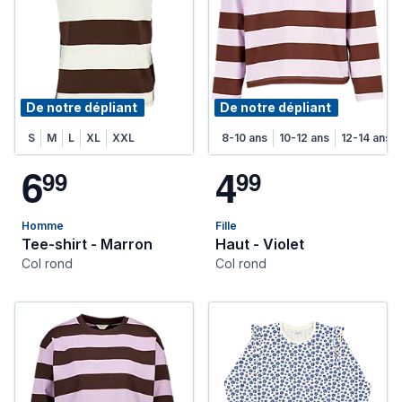
De notre dépliant
De notre dépliant
S
M
L
XL
XXL
8-10 ans
10-12 ans
12-14 ans
6
4
9
9
9
9
Homme
Fille
Tee-shirt - Marron
Haut - Violet
Col rond
Col rond