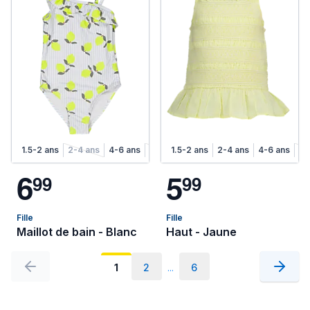
1.5-2 ans
2-4 ans
4-6 ans
6-8 ans
1.5-2 ans
2-4 ans
4-6 ans
6-
6
5
9
9
9
9
Fille
Fille
Maillot de bain - Blanc
Haut - Jaune
1
2
...
6