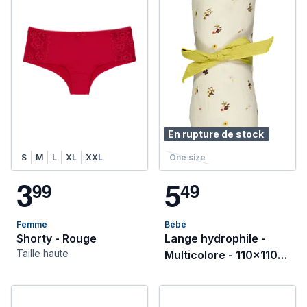
En rupture de stock
S
M
L
XL
XXL
One size
3
5
9
9
4
9
Femme
Bébé
Shorty - Rouge
Lange hydrophile -
Taille haute
Multicolore - 110x110
cm