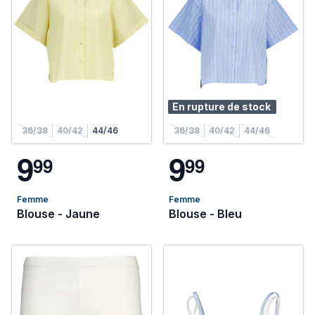
En rupture de stock
36/38
40/42
44/46
36/38
40/42
44/46
9
9
9
9
9
9
Femme
Femme
Blouse - Jaune
Blouse - Bleu