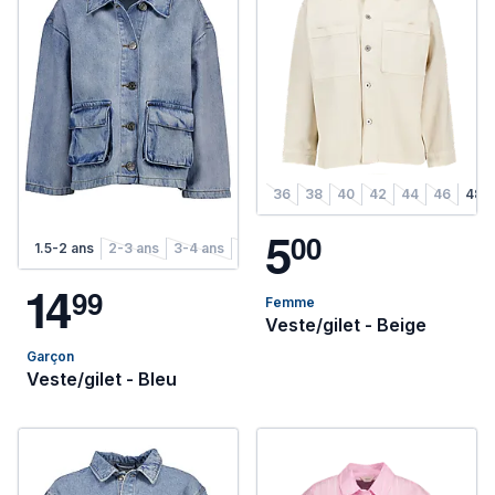
36
38
40
42
44
46
48
5
0
0
1.5-2 ans
2-3 ans
3-4 ans
4-5 ans
5-6 ans
6-7 ans
7-8 ans
1
4
9
9
Femme
Veste/gilet - Beige
Garçon
Veste/gilet - Bleu