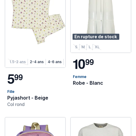
En rupture de stock
S
M
L
XL
1
0
9
9
1.5-2 ans
2-4 ans
4-6 ans
6-8 ans
5
9
9
Femme
Robe - Blanc
Fille
Pyjashort - Beige
Col rond