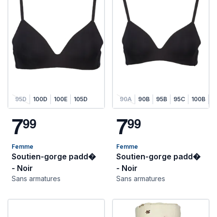
95D
100D
100E
105D
90A
90B
95B
95C
100B
1
7
7
9
9
9
9
Femme
Femme
Soutien-gorge padd�
Soutien-gorge padd�
- Noir
- Noir
Sans armatures
Sans armatures