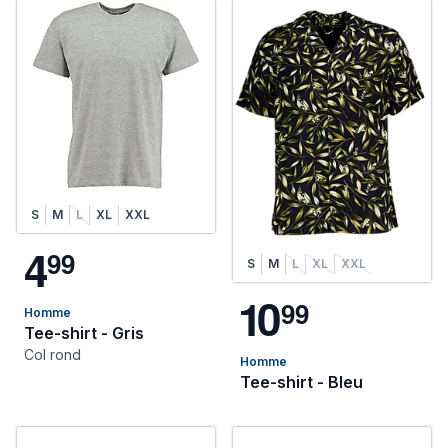
S
M
L
XL
XXL
4
9
9
S
M
L
XL
XXL
1
0
9
9
Homme
Tee-shirt - Gris
Col rond
Homme
Tee-shirt - Bleu