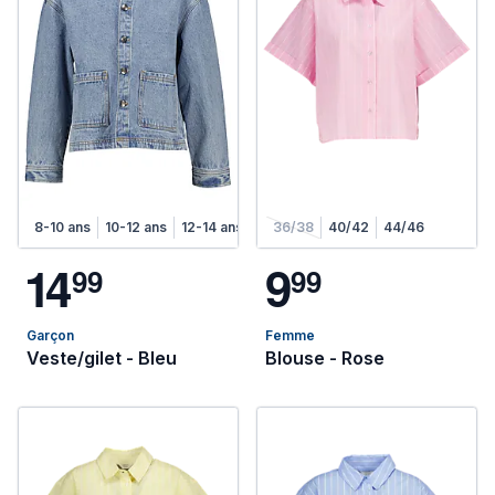
8-10 ans
10-12 ans
12-14 ans
36/38
40/42
44/46
1
4
9
9
9
9
9
Garçon
Femme
Veste/gilet - Bleu
Blouse - Rose