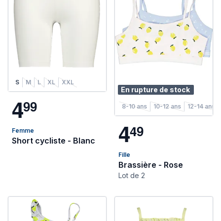
S
M
L
XL
XXL
En rupture de stock
4
9
9
8-10 ans
10-12 ans
12-14 ans
4
4
9
Femme
Short cycliste - Blanc
Fille
Brassière - Rose
Lot de 2