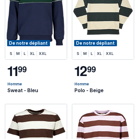
De notre dépliant
De notre dépliant
S
M
L
XL
XXL
S
M
L
XL
XXL
1
1
1
2
9
9
9
9
Homme
Homme
Sweat - Bleu
Polo - Beige