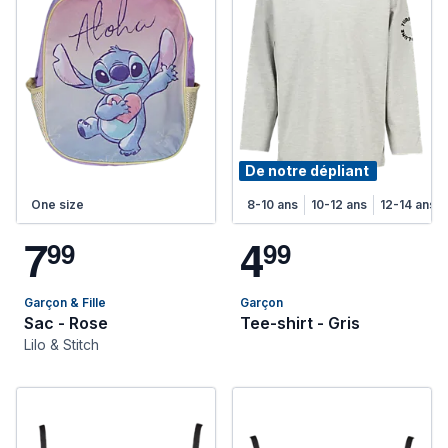
De notre dépliant
One size
8-10 ans
10-12 ans
12-14 ans
7
4
9
9
9
9
Garçon & Fille
Garçon
Sac - Rose
Tee-shirt - Gris
Lilo & Stitch