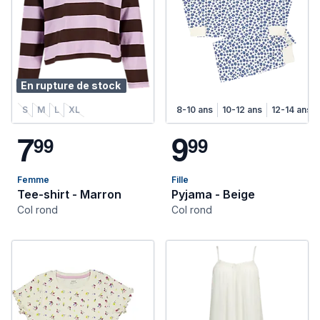
En rupture de stock
S
M
L
XL
8-10 ans
10-12 ans
12-14 ans
7
9
9
9
9
9
Femme
Fille
Tee-shirt - Marron
Pyjama - Beige
Col rond
Col rond