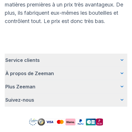
matières premières à un prix très avantageux. De
plus, ils fabriquent eux-mêmes les bouteilles et
contrôlent tout. Le prix est donc très bas.
Service clients
À propos de Zeeman
Questions fréquentes
Contact
Plus Zeeman
Qui sommes-nous ?
Livraison
Notre histoire
Paiement
Suivez-nous
Communiqué de presse
Une entreprise responsable
Retour d'articles
Index de l'egalite les femmes et les hommes.
Travailler chez Zeeman
Garantie
Facebook
Avertissement de sécurité
Zeeman Corporate (anglais)
Compte
Pinterest
Offre body gratuit
Rapport annuel RSE
Magasins Zeeman
TikTok
Nos campagnes
Detergents