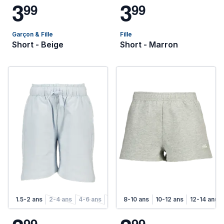
3
3
9
9
9
9
Garçon & Fille
Fille
Short - Beige
Short - Marron
1.5-2 ans
2-4 ans
4-6 ans
6-8 ans
8-10 ans
10-12 ans
12-14 ans
9
9
9
9