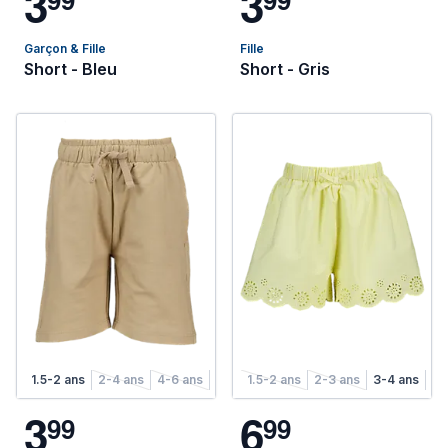
3
3
Garçon & Fille
Fille
Short - Bleu
Short - Gris
1.5-2 ans
2-4 ans
4-6 ans
6-8 ans
1.5-2 ans
2-3 ans
3-4 ans
4-
3
6
9
9
9
9