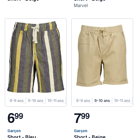
Marvel
8-9 ans
9-10 ans
10-11 ans
11-12 ans
8-9 ans
12-13 ans
9-10 ans
13-14 ans
10-11 ans
11
6
7
9
9
9
9
Garçon
Garçon
Short - Bleu
Short - Beige