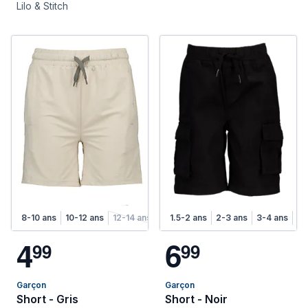
Lilo & Stitch
8-10 ans
10-12 ans
12-14 ans
1.5-2 ans
2-3 ans
3-4 ans
4-
4
6
9
9
9
9
Garçon
Garçon
Short - Gris
Short - Noir