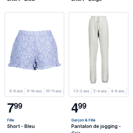
8-9 ans
9-10 ans
10-11 ans
11-12 ans
1.5-2 ans
12-13 ans
2-4 ans
13-14 ans
4-6 ans
6-
7
4
9
9
9
9
Fille
Garçon & Fille
Short - Bleu
Pantalon de jogging -