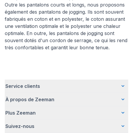
Outre les pantalons courts et longs, nous proposons
également des pantalons de jogging. Ils sont souvent
fabriqués en coton et en polyester, le coton assurant
une ventilation optimale et le polyester une chaleur
optimale. En outre, les pantalons de jogging sont
souvent dotés d'un cordon de serrage, ce qui les rend
très confortables et garantit leur bonne tenue.
Service clients
À propos de Zeeman
Questions fréquentes
Contact
Plus Zeeman
Qui sommes-nous ?
Livraison
Notre histoire
Paiement
Suivez-nous
Communiqué de presse
Une entreprise responsable
Retour d'articles