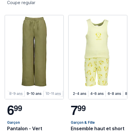
Coupe regular
8-9 ans
9-10 ans
10-11 ans
11-12 ans
2-4 ans
12-13 ans
4-6 ans
13-14 ans
6-8 ans
8-1
6
7
9
9
9
9
Garçon
Garçon & Fille
Pantalon - Vert
Ensemble haut et short