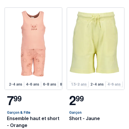
2-4 ans
4-6 ans
6-8 ans
8-10 ans
1.5-2 ans
2-4 ans
4-6 ans
6-
7
2
9
9
9
9
Garçon & Fille
Garçon
Ensemble haut et short
Short - Jaune
- Orange