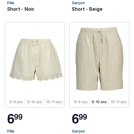
Fille
Garçon
Short - Noir
Short - Beige
8-9 ans
9-10 ans
10-11 ans
11-12 ans
8-9 ans
12-13 ans
9-10 ans
13-14 ans
10-11 ans
11
6
6
9
9
9
9
Fille
Garçon