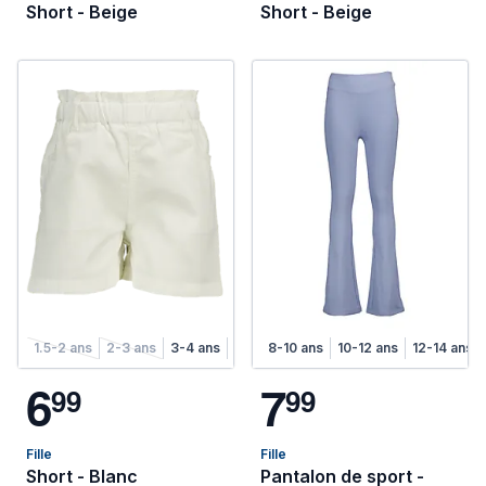
Short - Beige
Short - Beige
1.5-2 ans
2-3 ans
3-4 ans
4-5 ans
8-10 ans
5-6 ans
10-12 ans
6-7 ans
12-14 ans
7-8 ans
6
7
9
9
9
9
Fille
Fille
Short - Blanc
Pantalon de sport -