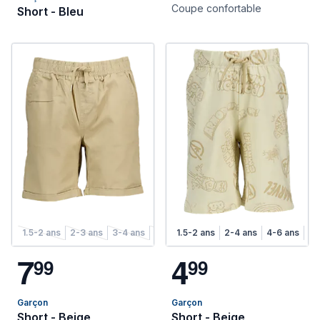
Coupe confortable
Short - Bleu
1.5-2 ans
2-3 ans
3-4 ans
4-5 ans
1.5-2 ans
5-6 ans
2-4 ans
6-7 ans
4-6 ans
7-8 ans
6-
7
4
9
9
9
9
Garçon
Garçon
Short - Beige
Short - Beige