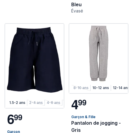
Bleu
Évasé
8-10 ans
10-12 ans
12-14 ans
4
9
9
1.5-2 ans
2-4 ans
4-6 ans
6-8 ans
6
9
9
Garçon & Fille
Pantalon de jogging -
Gris
Garçon