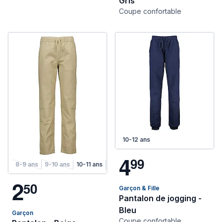
Gris
Coupe confortable
10-12 ans
4
9
9
8-9 ans
9-10 ans
10-11 ans
11-12 ans
12-13 ans
13-14 ans
2
5
0
Garçon & Fille
Pantalon de jogging -
Bleu
Garçon
Coupe confortable