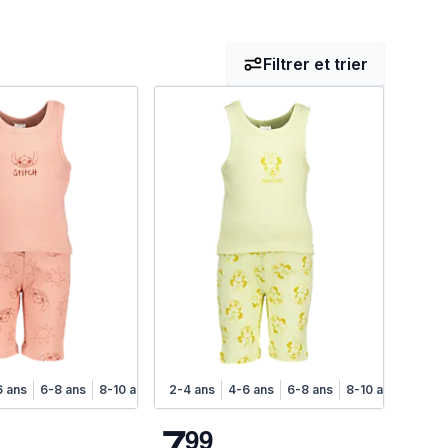
Filtrer et trier
6 ans
6-8 ans
8-10 ans
2-4 ans
4-6 ans
6-8 ans
8-10 ans
7
9
9