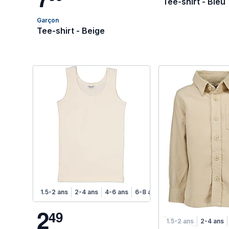
Tee-shirt - Bleu
Garçon
Tee-shirt - Beige
1.5-2 ans
2-4 ans
4-6 ans
6-8 ans
8-10 ans
2
4
9
1.5-2 ans
2-4 ans