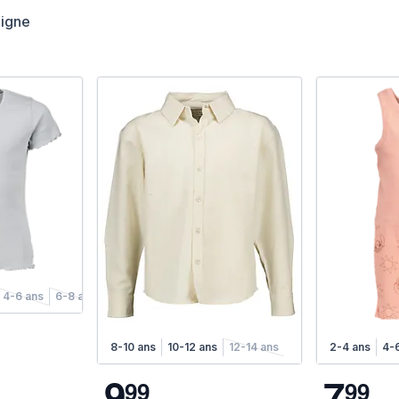
ligne
4-6 ans
6-8 ans
8-10 ans
10-12 ans
12-14 ans
2-4 ans
4-
9
7
9
9
9
9