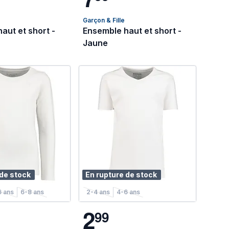
Garçon & Fille
aut et short -
Ensemble haut et short -
Jaune
 de stock
En rupture de stock
6 ans
6-8 ans
2-4 ans
4-6 ans
2
9
9