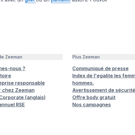
 de Zeeman
Plus Zeeman
mes-nous ?
Communiqué de presse
toire
Index de l'egalite les femm
eprise responsable
hommes.
er chez Zeeman
Avertissement de sécurit
orporate (anglais)
Offre body gratuit
annuel RSE
Nos campagnes