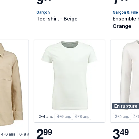
Garçon
Garçon & Fille
Tee-shirt - Beige
Ensemble h
Orange
En rupture
2-4 ans
4-6 ans
6-8 ans
2-4 ans
4-
2
3
9
9
4
9
4-6 ans
6-8 ans