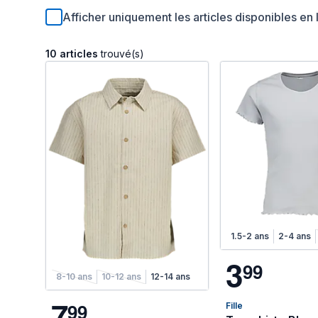
Afficher uniquement les articles disponibles en 
10 articles
trouvé(s)
1.5-2 ans
2-4 ans
3
9
9
8-10 ans
10-12 ans
12-14 ans
7
9
9
Fille