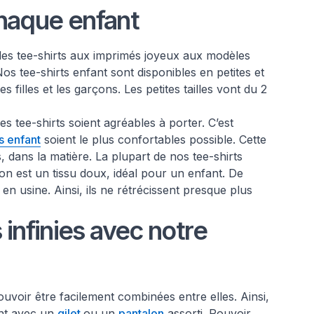
chaque enfant
des tee-shirts aux imprimés joyeux aux modèles
os tee-shirts enfant sont disponibles en petites et
s filles et les garçons. Les petites tailles vont du 2
les tee-shirts soient agréables à porter. C’est
s enfant
soient le plus confortables possible. Cette
, dans la matière. La plupart de nos tee-shirts
n est un tissu doux, idéal pour un enfant. De
 en usine. Ainsi, ils ne rétrécissent presque plus
infinies avec notre
voir être facilement combinées entre elles. Ainsi,
ant avec un
gilet
ou un
pantalon
assorti. Pouvoir