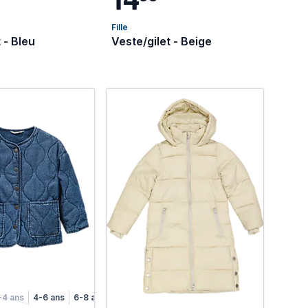
Fille
 - Bleu
Veste/gilet - Beige
-4 ans
4-6 ans
6-8 ans
8-10 ans
10-12 ans
12-14 ans