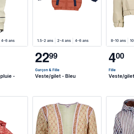
4-6 ans
1.5-2 ans
2-4 ans
4-6 ans
8-10 ans
10
2
2
4
9
9
0
0
Garçon & Fille
Fille
pluie -
Veste/gilet - Bleu
Veste/gilet