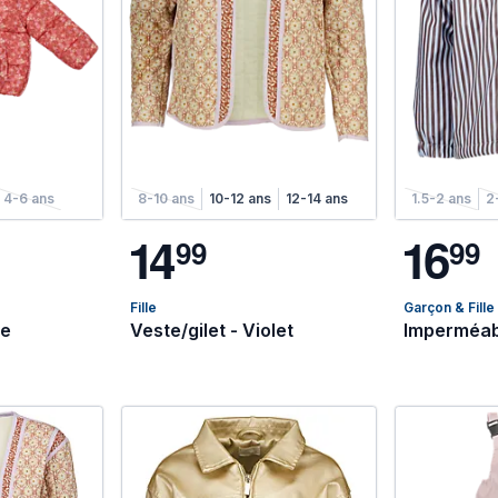
4-6 ans
8-10 ans
10-12 ans
12-14 ans
1.5-2 ans
2
1
4
1
6
9
9
9
9
Fille
Garçon & Fille
se
Veste/gilet - Violet
Imperméab