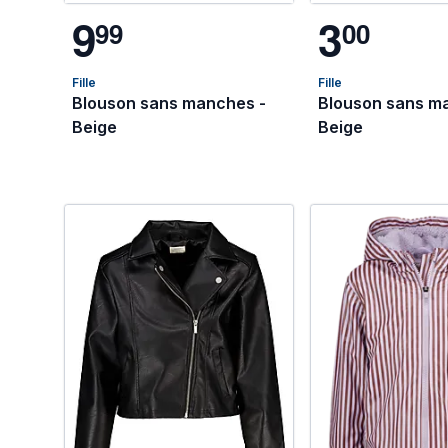
9
3
9
9
0
0
Fille
Fille
Blouson sans manches -
Blouson sans m
Beige
Beige