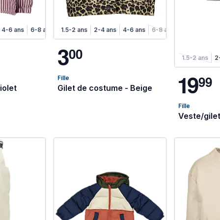
4-6 ans
6-8 ans
1.5-2 ans
2-4 ans
4-6 ans
6-8 ans
3
0
0
1.5-2 ans
2
1
9
9
9
Fille
iolet
Gilet de costume - Beige
Fille
Veste/gilet