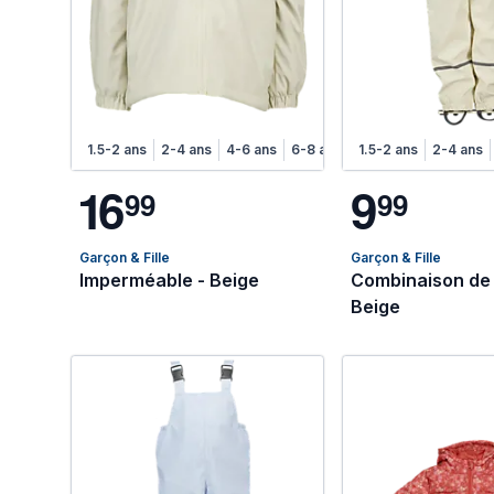
1.5-2 ans
2-4 ans
4-6 ans
6-8 ans
1.5-2 ans
2-4 ans
1
6
9
9
9
9
9
Garçon & Fille
Garçon & Fille
Imperméable - Beige
Combinaison de 
Beige