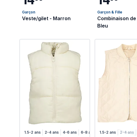
Garçon
Garçon & Fille
Veste/gilet - Marron
Combinaison de 
Bleu
1.5-2 ans
2-4 ans
4-6 ans
6-8 ans
1.5-2 ans
2-4 ans