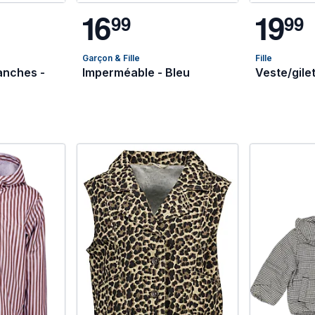
1
6
1
9
9
9
9
9
Garçon & Fille
Fille
anches -
Imperméable - Bleu
Veste/gilet