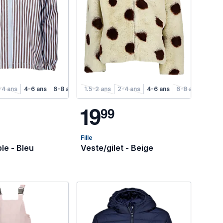
-4 ans
4-6 ans
6-8 ans
1.5-2 ans
2-4 ans
4-6 ans
6-8 ans
1
9
9
9
Fille
le - Bleu
Veste/gilet - Beige