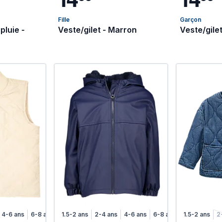
Fille
Garçon
pluie -
Veste/gilet - Marron
Veste/gilet
4-6 ans
6-8 ans
1.5-2 ans
2-4 ans
4-6 ans
6-8 ans
1.5-2 ans
2