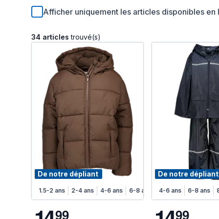
Afficher uniquement les articles disponibles en 
34 articles
trouvé(s)
De notre dépliant
De notre dépliant
1.5-2 ans
2-4 ans
4-6 ans
6-8 ans
4-6 ans
6-8 ans
1
4
1
4
9
9
9
9