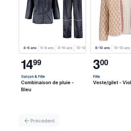
4-6 ans
6-8 ans
8-10 ans
10-12 ans
8-10 ans
12-14 ans
10-12 ans
1
4
3
9
9
0
0
Garçon & Fille
Fille
Combinaison de pluie -
Veste/gilet - Vio
Bleu
Précédent