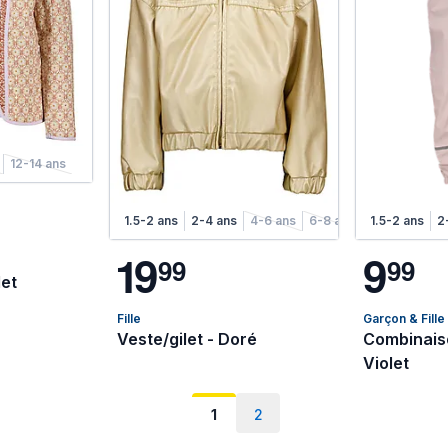
12-14 ans
1.5-2 ans
2-4 ans
4-6 ans
6-8 ans
1.5-2 ans
2
1
9
9
9
9
9
9
let
Fille
Garçon & Fille
Veste/gilet - Doré
Combinaiso
Violet
1
2