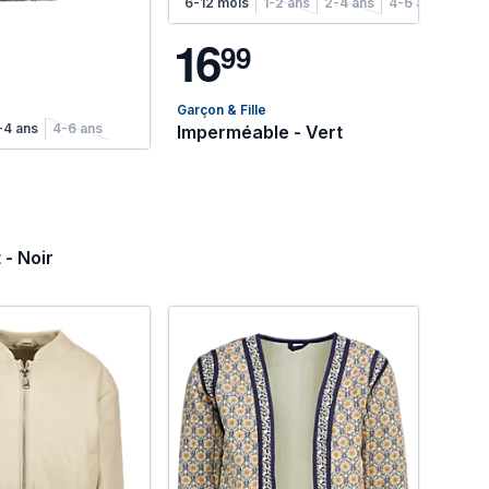
6-12 mois
1-2 ans
2-4 ans
4-6 ans
1
6
9
9
Garçon & Fille
-4 ans
4-6 ans
Imperméable - Vert
 - Noir