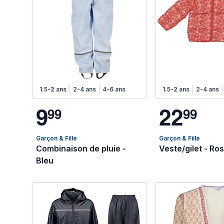
1.5-2 ans
2-4 ans
4-6 ans
1.5-2 ans
2-4 ans
9
2
2
9
9
9
9
Garçon & Fille
Garçon & Fille
Combinaison de pluie -
Veste/gilet - Ro
Bleu