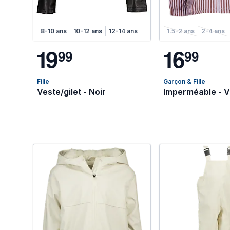
8-10 ans
10-12 ans
12-14 ans
1.5-2 ans
2-4 ans
1
9
1
6
9
9
9
9
Fille
Garçon & Fille
Veste/gilet - Noir
Imperméable - V