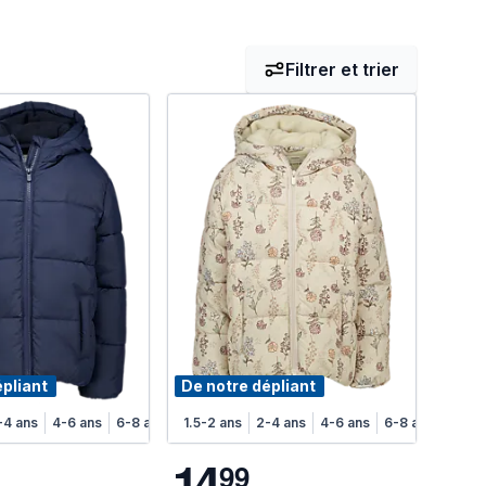
Filtrer et trier
épliant
De notre dépliant
-4 ans
4-6 ans
6-8 ans
1.5-2 ans
2-4 ans
4-6 ans
6-8 ans
1
4
9
9