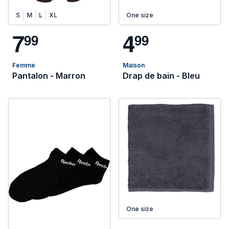
S
M
L
XL
One size
7
4
9
9
9
9
Femme
Maison
Pantalon - Marron
Drap de bain - Bleu
One size