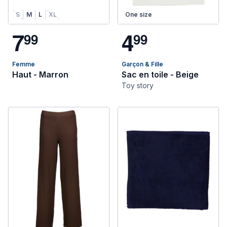
S
M
L
XL
One size
7
4
9
9
9
9
Femme
Garçon & Fille
Haut - Marron
Sac en toile - Beige
Toy story