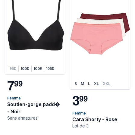
95D
100D
100E
105D
7
9
9
S
M
L
XL
XXL
3
9
9
Femme
Soutien-gorge padd�
- Noir
Femme
Sans armatures
Cara Shorty - Rose
Lot de 3