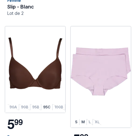
Femme
Slip - Blanc
Lot de 2
90A
90B
95B
95C
100B
100C
90B
105C
5
9
9
S
M
L
XL