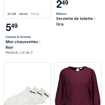
2
4
9
Maison
37/39
40/42
43/45
Serviette de toilette -
5
4
9
Gris
Femme & Homme
Mini-chaussettes -
Noir
Reebok, Lot de 3