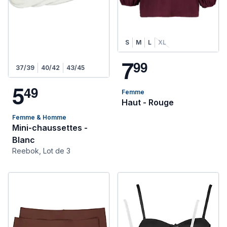
S
M
L
XL
7
9
9
37/39
40/42
43/45
5
4
9
Femme
Haut - Rouge
Femme & Homme
Mini-chaussettes -
Blanc
Reebok, Lot de 3