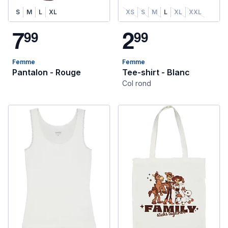
S
M
L
XL
XS
S
M
L
XL
XXL
7
2
9
9
9
9
Femme
Femme
Pantalon - Rouge
Tee-shirt - Blanc
Col rond