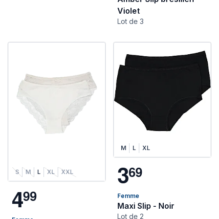
Violet
Lot de 3
M
L
XL
3
6
9
S
M
L
XL
XXL
4
9
9
Femme
Maxi Slip - Noir
Lot de 2