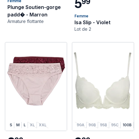
5
9
9
Femme
Plunge Soutien-gorge
padd� - Marron
Femme
Armature flottante
Isa Slip - Violet
Lot de 2
S
M
L
XL
XXL
90A
90B
95B
95C
100B
1