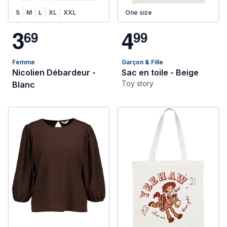
S
M
L
XL
XXL
One size
3
4
6
9
9
9
Femme
Garçon & Fille
Nicolien Débardeur -
Sac en toile - Beige
Toy story
Blanc