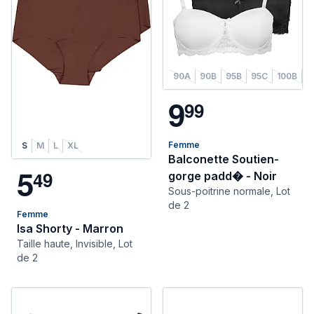
90A
90B
95B
95C
100B
1
9
9
9
Femme
S
M
L
XL
Balconette Soutien-
5
4
9
gorge padd� - Noir
Sous-poitrine normale, Lot
de 2
Femme
Isa Shorty - Marron
Taille haute, Invisible, Lot
de 2