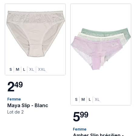
S
M
L
XL
XXL
2
4
9
Femme
S
M
L
XL
Maya Slip - Blanc
5
9
9
Lot de 2
Femme
Amber Slip brésilien -