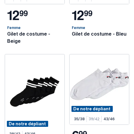
1
2
1
2
9
9
9
9
Femme
Femme
Gilet de costume -
Gilet de costume - Bleu
Beige
De notre dépliant
35/38
39/42
43/46
De notre dépliant
9
9
39/42
43/46