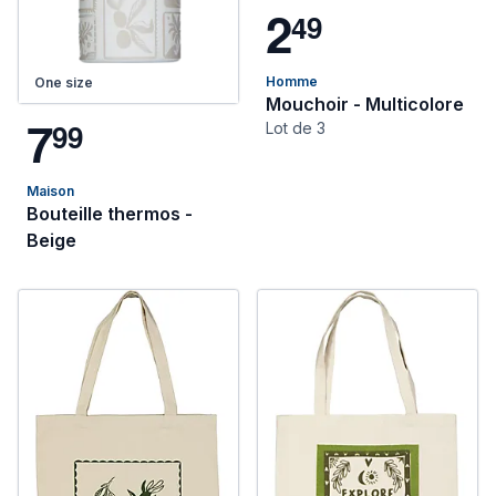
2
4
9
Homme
One size
Mouchoir - Multicolore
7
9
9
Lot de 3
Maison
Bouteille thermos -
Beige