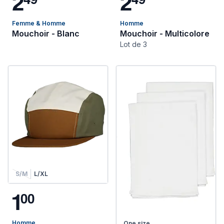
2
2
Femme & Homme
Homme
Mouchoir - Blanc
Mouchoir - Multicolore
Lot de 3
S/M
L/XL
1
0
0
Homme
One size