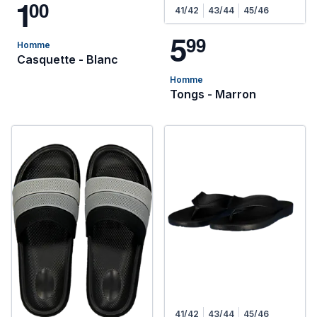
1
0
0
41/42
43/44
45/46
5
9
9
Homme
Casquette - Blanc
Homme
Tongs - Marron
41/42
43/44
45/46