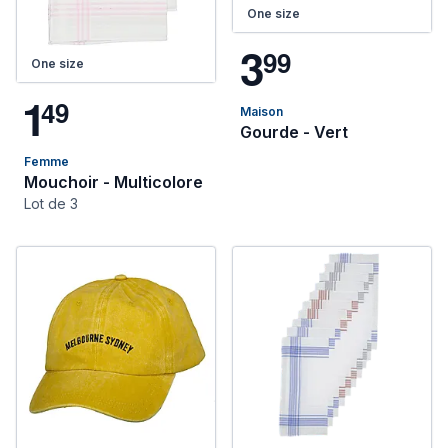
One size
3
9
9
One size
1
4
9
Maison
Gourde - Vert
Femme
Mouchoir - Multicolore
Lot de 3