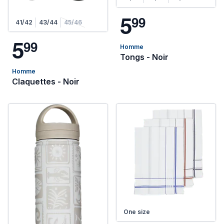
5
9
9
41/42
43/44
45/46
5
9
9
Homme
Tongs - Noir
Homme
Claquettes - Noir
One size