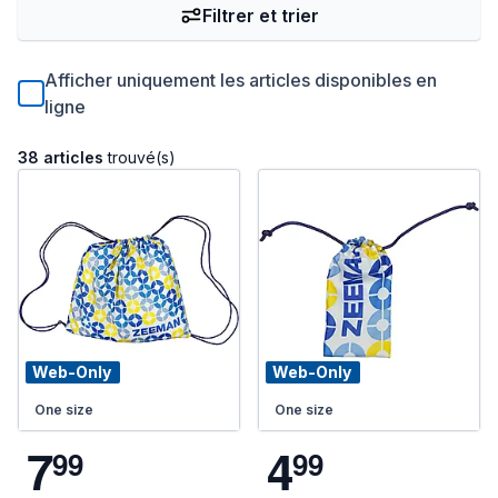
Filtrer et trier
Afficher uniquement les articles disponibles en
ligne
38 articles
trouvé(s)
Web-Only
Web-Only
One size
One size
7
4
9
9
9
9