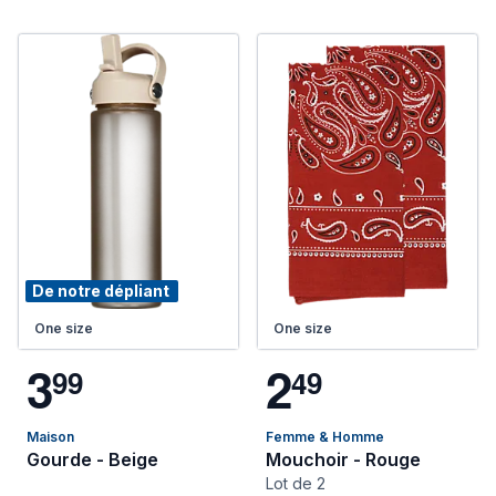
De notre dépliant
One size
One size
3
2
9
9
4
9
Maison
Femme & Homme
Gourde - Beige
Mouchoir - Rouge
Lot de 2