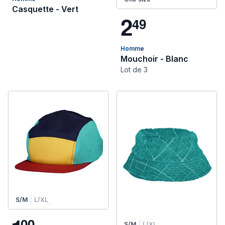
Casquette - Vert
2
4
9
Homme
Mouchoir - Blanc
Lot de 3
S/M
L/XL
0
0
S/M
L/XL