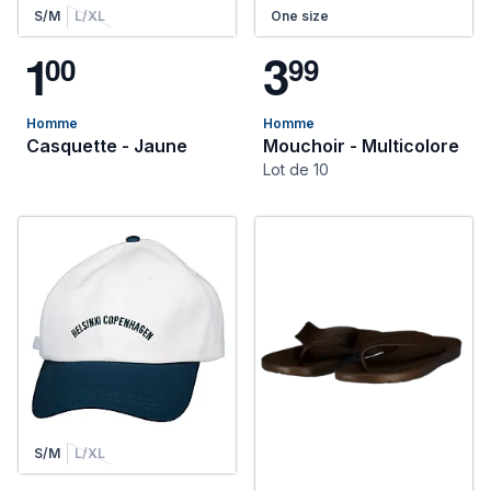
S/M
L/XL
One size
1
3
0
0
9
9
Homme
Homme
Casquette - Jaune
Mouchoir - Multicolore
Lot de 10
S/M
L/XL