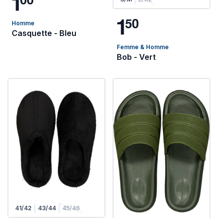
1
1
5
0
Homme
Casquette - Bleu
Femme & Homme
Bob - Vert
41/42
43/44
45/46