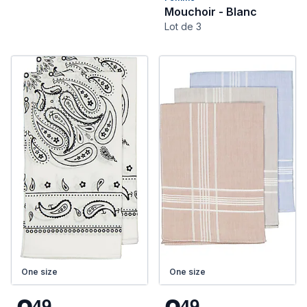
Mouchoir - Blanc
Lot de 3
One size
One size
4
9
4
9