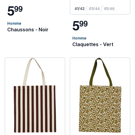
5
9
9
41/42
43/44
45/46
5
9
9
Homme
Chaussons - Noir
Homme
Claquettes - Vert