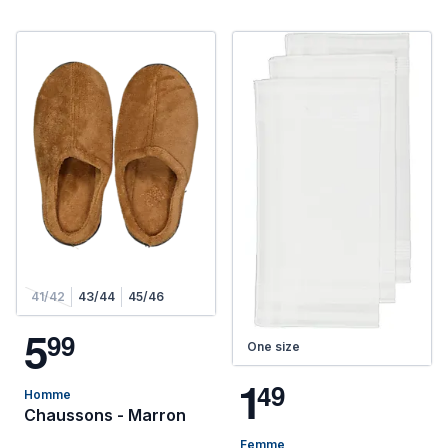
41/42
43/44
45/46
5
9
9
One size
1
4
9
Homme
Chaussons - Marron
Femme