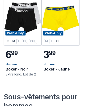
Web-Only
Web-Only
S
M
L
XL
XXL
M
L
XL
6
3
9
9
9
9
Homme
Homme
Boxer - Noir
Boxer - Jaune
Extra long, Lot de 2
Sous-vêtements pour
hommes