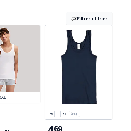
Filtrer et trier
XXL
M
L
XL
XXL
4
6
9