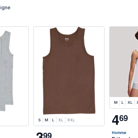
ligne
M
L
XL
4
6
9
S
M
L
XL
XXL
3
9
9
Homme