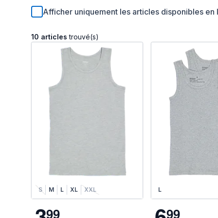
Afficher uniquement les articles disponibles en 
10 articles
trouvé(s)
S
M
L
XL
XXL
L
3
6
9
9
9
9