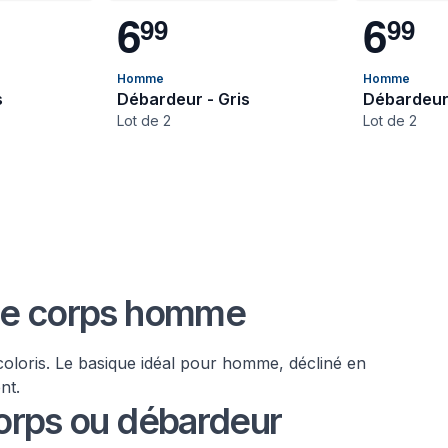
6
6
9
9
9
9
Homme
Homme
s
Débardeur - Gris
Débardeur 
Lot de 2
Lot de 2
 de corps homme
coloris. Le basique idéal pour homme, décliné en
nt.
corps ou débardeur