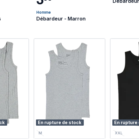
Débardeur
Homme
s
Débardeur - Marron
ock
En rupture de stock
En rupture
M
XXL