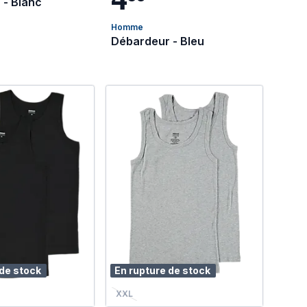
 - Blanc
Homme
Débardeur - Bleu
 de stock
En rupture de stock
XXL