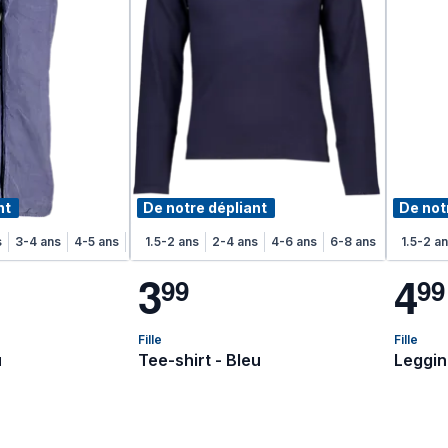
nt
De notre dépliant
De not
s
3-4 ans
4-5 ans
5-6 ans
1.5-2 ans
6-7 ans
2-4 ans
7-8 ans
4-6 ans
6-8 ans
1.5-2 a
3
4
9
9
9
9
Fille
Fille
u
Tee-shirt - Bleu
Leggin