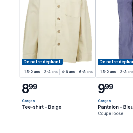
De notre dépliant
De notre déplia
1.5-2 ans
2-4 ans
4-6 ans
6-8 ans
1.5-2 ans
2-3 an
8
9
9
9
9
9
Garçon
Garçon
Tee-shirt - Beige
Pantalon - Ble
Coupe loose