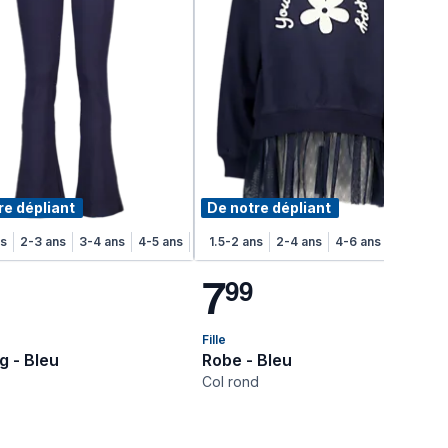
re dépliant
De notre dépliant
ns
2-3 ans
3-4 ans
4-5 ans
5-6 ans
1.5-2 ans
6-7 ans
2-4 ans
7-8 ans
4-6 ans
6-8 ans
7
9
9
Fille
g - Bleu
Robe - Bleu
Col rond