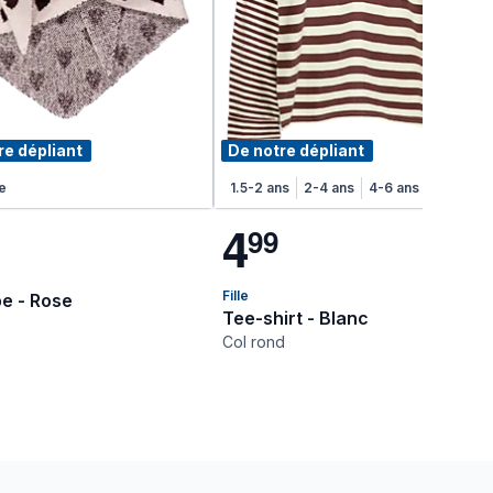
re dépliant
De notre dépliant
e
6-7 ans
7-8 ans
1.5-2 ans
2-4 ans
4-6 ans
6-8 ans
4
9
9
Fille
e - Rose
Tee-shirt - Blanc
Col rond