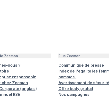
 de Zeeman
Plus Zeeman
mes-nous ?
Communiqué de presse
toire
Index de l'egalite les femm
eprise responsable
hommes.
er chez Zeeman
Avertissement de sécurit
orporate (anglais)
Offre body gratuit
annuel RSE
Nos campagnes