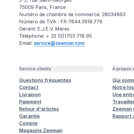
3-5, rue Saint-Georges
75009 Paris, France
Numéro de chambre de commerce: 28034863
Número de TVA : FR 7844.3918.776
Gérant: E.J.E.V. Mares
Téléphone: + 33 (0)1703 718 95
Email:
service@zeeman.com
Service clients
À propos
Questions fréquentes
Qui som
Contact
Notre his
Livraison
Une entr
Paiement
Travaill
Retour d'articles
Zeeman C
Garantie
Rapport 
Compte
Magasins Zeeman