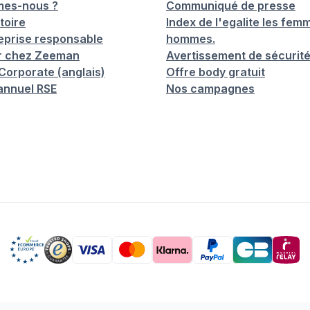
mes-nous ?
Communiqué de presse
toire
Index de l'egalite les femm
eprise responsable
hommes.
er chez Zeeman
Avertissement de sécurit
orporate (anglais)
Offre body gratuit
annuel RSE
Nos campagnes