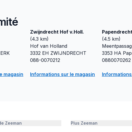
mité
Zwijndrecht Hof v.Holl.
Papendrech
(
4.3
km)
(
4.5
km)
Hof van Holland
Meentpassag
KERK
3332 EH
ZWIJNDRECHT
3353 HA
Pap
088-0070212
0880070262
le magasin
Informations sur le magasin
Informations
 de Zeeman
Plus Zeeman