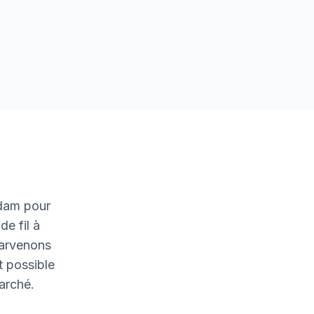
rdam pour
de fil à
parvenons
t possible
marché.