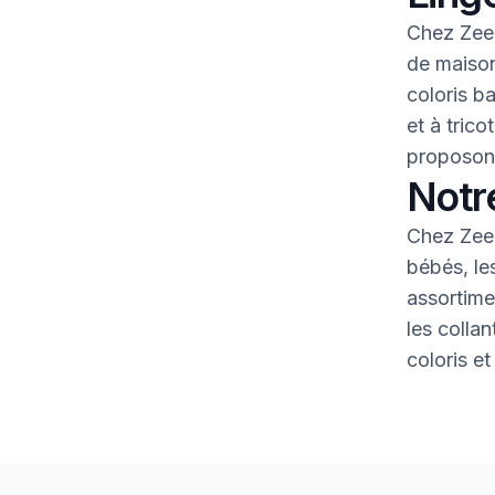
Chez Zeem
de maison
coloris b
et à tric
proposons
Notr
Chez Zeem
bébés, le
assortime
les colla
coloris et