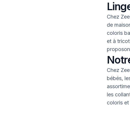
Linge
Chez Zeem
de maison
coloris b
et à tric
proposons
Notr
Chez Zeem
bébés, le
assortime
les colla
coloris et