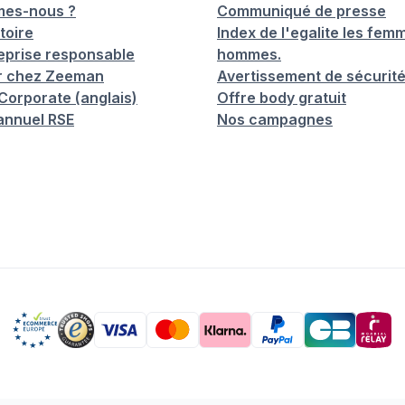
mes-nous ?
Communiqué de presse
toire
Index de l'egalite les femm
eprise responsable
hommes.
er chez Zeeman
Avertissement de sécurit
orporate (anglais)
Offre body gratuit
annuel RSE
Nos campagnes