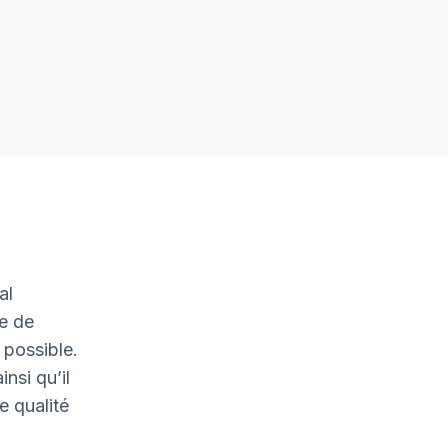
al
ge de
 possible.
nsi qu’il
e qualité