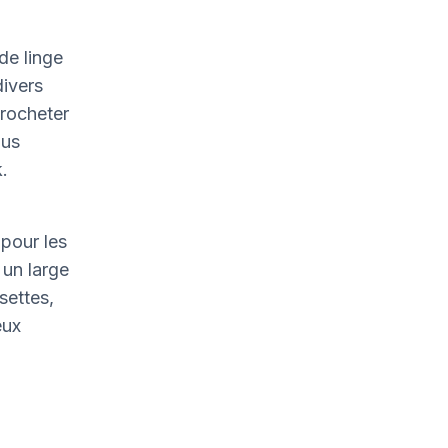
de linge
divers
crocheter
ous
.
pour les
un large
settes,
eux