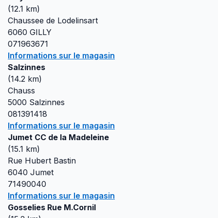
(
12.1
km)
Chaussee de Lodelinsart
6060
GILLY
071963671
Informations sur le magasin
Salzinnes
(
14.2
km)
Chauss
5000
Salzinnes
081391418
Informations sur le magasin
Jumet CC de la Madeleine
(
15.1
km)
Rue Hubert Bastin
6040
Jumet
71490040
Informations sur le magasin
Gosselies Rue M.Cornil