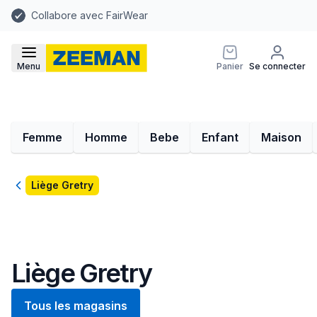
Collabore avec FairWear
Menu
Panier
Se connecter
Femme
Homme
Bebe
Enfant
Maison
Retour
Liège Gretry
Liège Gretry
Tous les magasins