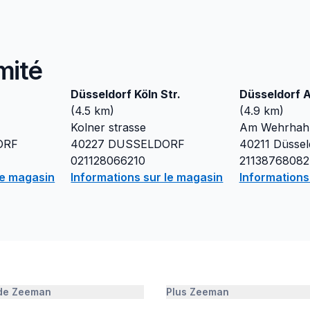
mité
Düsseldorf Köln Str.
Düsseldorf
(
4.5
km)
(
4.9
km)
Kolner strasse
Am Wehrhah
ORF
40227
DUSSELDORF
40211
Düssel
021128066210
21138768082
le magasin
Informations sur le magasin
Informations
 de Zeeman
Plus Zeeman