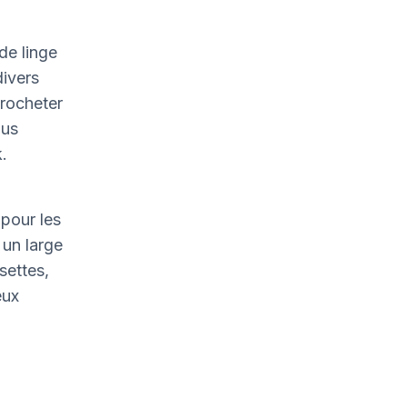
de linge
divers
crocheter
ous
.
pour les
un large
settes,
eux