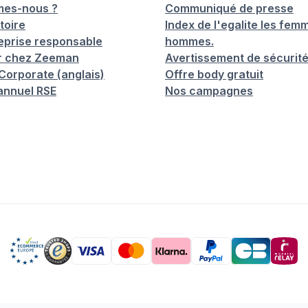
mes-nous ?
Communiqué de presse
toire
Index de l'egalite les femm
eprise responsable
hommes.
er chez Zeeman
Avertissement de sécurit
orporate (anglais)
Offre body gratuit
annuel RSE
Nos campagnes