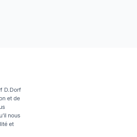
f D.Dorf
on et de
ous
u’il nous
ité et