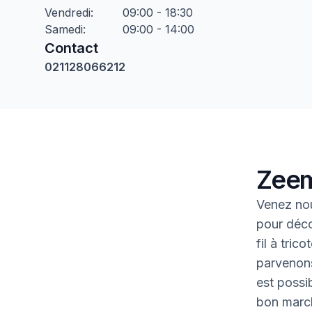
Vendredi
:
09:00 - 18:30
Samedi
:
09:00 - 14:00
Contact
021128066212
Zeem
Venez nou
pour déco
fil à tric
parvenons
est possib
bon marc