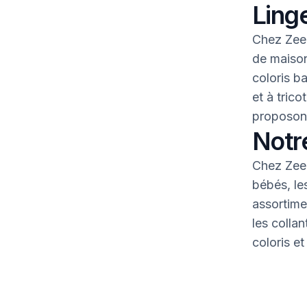
Linge
Chez Zeem
de maison
coloris b
et à tric
proposons
Notr
Chez Zeem
bébés, le
assortime
les colla
coloris et