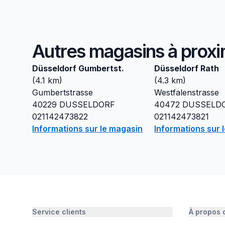
Autres magasins à proxi
Düsseldorf Gumbertst.
Düsseldorf Rath
(
4.1
km)
(
4.3
km)
Gumbertstrasse
Westfalenstrasse
40229
DUSSELDORF
40472
DUSSELD
021142473822
021142473821
Informations sur le magasin
Informations sur 
Service clients
À propos